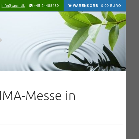
info@taon.dk
+45 24488480
WARENKORB:
0,00 EURO
IMA-Messe in