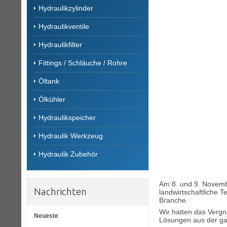
Hydraulikzylinder
Hydraulikventile
Hydraulikfilter
Fittings / Schläuche / Rohre
Öltank
Ölkühler
Hydraulikspeicher
Hydraulik Werkzeug
Hydraulik Zubehör
Am 8. und 9. Novembe
Nachrichten
landwirtschaftliche 
Branche.
Wir hatten das Vergn
Neueste
Lösungen aus der gan