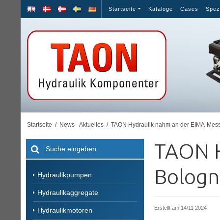
Startseite
Kataloge
Cases
Spez
Startseite
/
News - Aktuelles
/
TAON Hydraulik nahm an der EIMA-Messe
TAON H
Bologn
Hydraulikpumpen
Hydraulikaggregate
Erstellt am
14/11 2024
Hydraulikmotoren