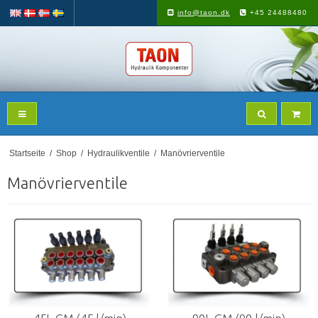
info@taon.dk
+45 24488480
Startseite
/
Shop
/
Hydraulikventile
/
Manövrierventile
Manövrierventile