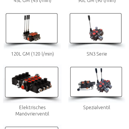
45L GM (45 l/min)
90L GM (90 l/min)
120L GM (120 l/min)
SN3 Serie
Elektrisches
Spezialventil
Manövrierventil