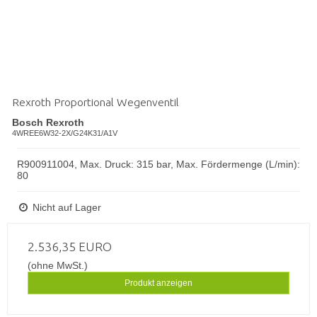
Rexroth Proportional Wegenventil
Bosch Rexroth
4WREE6W32-2X/G24K31/A1V
R900911004, Max. Druck: 315 bar, Max. Fördermenge (L/min):
80
Nicht auf Lager
2.536,35 EURO
(ohne MwSt.)
Produkt anzeigen