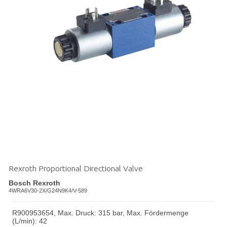
Rexroth Proportional Directional Valve
Bosch Rexroth
4WRA6V30-2X/G24N9K4/V-589
R900953654, Max. Druck: 315 bar, Max. Fördermenge
(L/min): 42