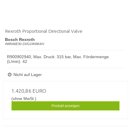
Rexroth Proportional Directional Valve
Bosch Rexroth
4WRA6E30-2X/G24N9K4/V
R900902940, Max. Druck: 315 bar, Max. Fördermenge
(L/min): 42
Nicht auf Lager
1.420,86 EURO
(ohne MwSt.)
Produkt anzeigen