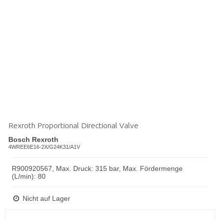
Rexroth Proportional Directional Valve
Bosch Rexroth
4WREE6E16-2X/G24K31/A1V
R900920567, Max. Druck: 315 bar, Max. Fördermenge
(L/min): 80
Nicht auf Lager