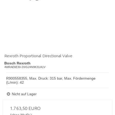
Rexroth Proportional Directional Valve
Bosch Rexroth
4WRAE6E30-2X/G24N9K31/A1V
R900558355, Max. Druck: 315 bar, Max. Fördermenge
(L/min): 42
Nicht auf Lager
1.763,50 EURO
(ohne MwSt.)