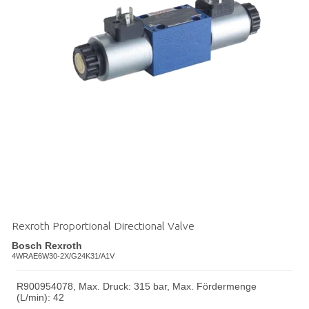
Rexroth Proportional Directional Valve
Bosch Rexroth
4WRAE6W30-2X/G24K31/A1V
R900954078, Max. Druck: 315 bar, Max. Fördermenge
(L/min): 42