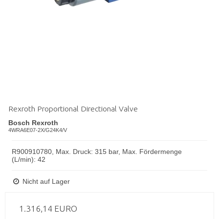
Rexroth Proportional Directional Valve
Bosch Rexroth
4WRA6E07-2X/G24K4/V
R900910780, Max. Druck: 315 bar, Max. Fördermenge
(L/min): 42
Nicht auf Lager
1.316,14 EURO