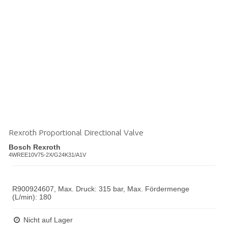
Rexroth Proportional Directional Valve
Bosch Rexroth
4WREE10V75-2X/G24K31/A1V
R900924607, Max. Druck: 315 bar, Max. Fördermenge
(L/min): 180
Nicht auf Lager