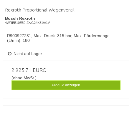
Rexroth Proportional Wegenventil
Bosch Rexroth
4WREE10E50-2X/G24K31/A1V
R900927231, Max. Druck: 315 bar, Max. Fördermenge
(L/min): 180
Nicht auf Lager
2.925,71 EURO
(ohne MwSt.)
Produkt anzeigen