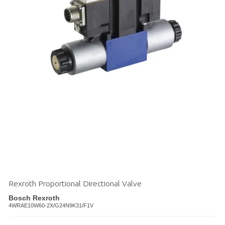
Rexroth Proportional Directional Valve
Bosch Rexroth
4WRAE10W60-2X/G24N9K31/F1V