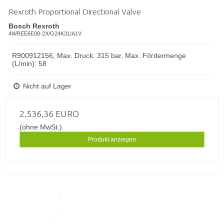
Rexroth Proportional Directional Valve
Bosch Rexroth
4WREE6E08-2X/G24K31/A1V
R900912156, Max. Druck: 315 bar, Max. Fördermenge
(L/min): 58
Nicht auf Lager
2.536,36 EURO
(ohne MwSt.)
Produkt anzeigen