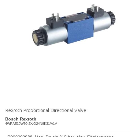
Rexroth Proportional Directional Valve
Bosch Rexroth
4WRAE10W60-2X/G24N9K31/A1V