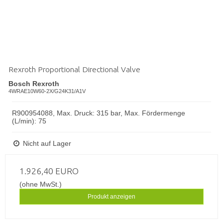
Rexroth Proportional Directional Valve
Bosch Rexroth
4WRAE10W60-2X/G24K31/A1V
R900954088, Max. Druck: 315 bar, Max. Fördermenge
(L/min): 75
Nicht auf Lager
1.926,40 EURO
(ohne MwSt.)
Produkt anzeigen