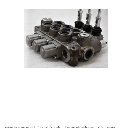
Manövrierventil GM10 3 sek. - Doppelwirkend - 90 L/min