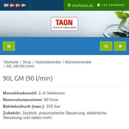
info@taon.dk
+45 24488480
Startseite
/
Shop
/
Hydraulikventile
/
Manövrierventile
/
90L GM (90 l/min)
90L GM (90 l/min)
Monoblockventil:
1–6 Sektionen
Nennvolumenstrom:
90 l/min
Betriebsdruck (max.):
315 bar
Zubehör:
Joystick, pneumatische Steuerung, elektrische
Steuerung und vieles mehr