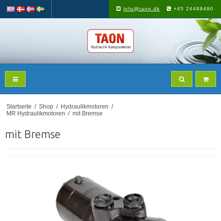
info@taon.dk
+45 24488480
Startseite
/
Shop
/
Hydraulikmotoren
/
MR Hydraulikmotoren
/
mit Bremse
mit Bremse