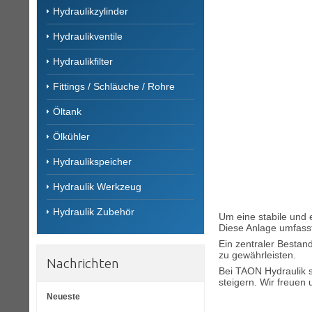
Hydraulikzylinder
Hydraulikventile
Hydraulikfilter
Fittings / Schläuche / Rohre
Öltank
Ölkühler
Hydraulikspeicher
Hydraulik Werkzeug
Hydraulik Zubehör
Um eine stabile und 
Diese Anlage umfass
Ein zentraler Bestand
zu gewährleisten.
Nachrichten
Bei TAON Hydraulik si
steigern. Wir freuen
Neueste