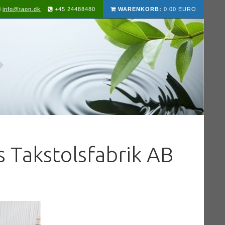
info@taon.dk
+45 24488480
WARENKORB:
0,00 EURO
 Takstolsfabrik AB