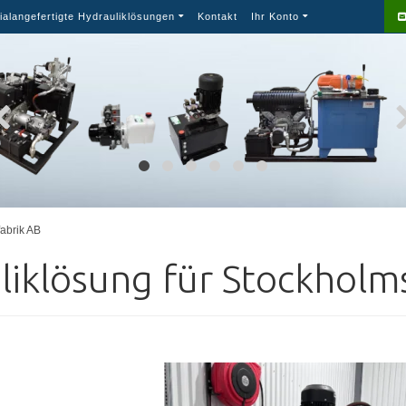
ialangefertigte Hydrauliklösungen
Kontakt
Ihr Konto
fabrik AB
liklösung für Stockholms