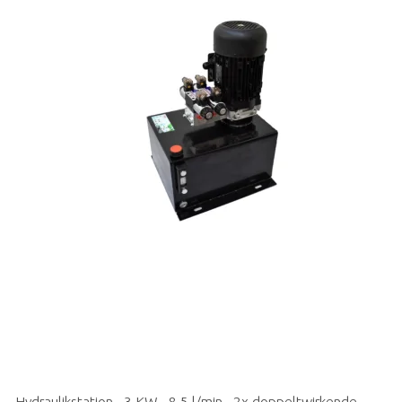
Hydraulikstation - 3 KW - 8,5 l/min - 2x doppeltwirkende