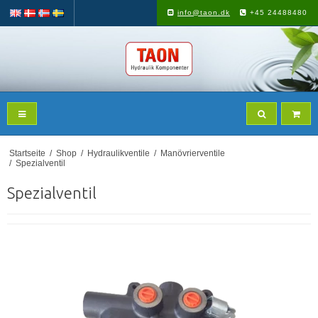
info@taon.dk
+45 24488480
Startseite
/
Shop
/
Hydraulikventile
/
Manövrierventile
/
Spezialventil
Spezialventil