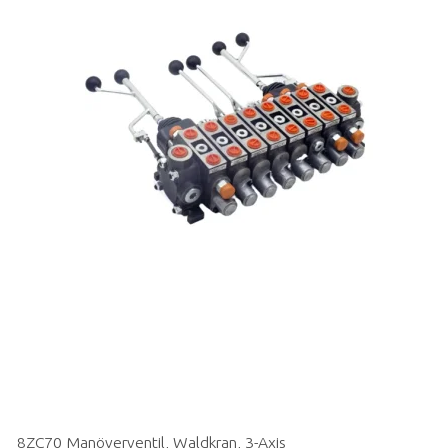
8ZC70 Manöverventil, Waldkran, 3-Axis