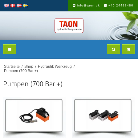
info@taon.dk
+45 24488480
Startseite
/
Shop
/
Hydraulik Werkzeug
/
Pumpen (700 Bar +)
Pumpen (700 Bar +)