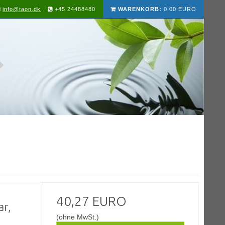
info@taon.dk
+45 24488480
WARENKORB:
0,00 EURO
40,27 EURO
r,
(ohne MwSt.)