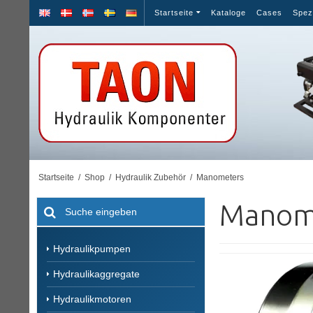
Startseite
Kataloge
Cases
Spez
Startseite
/
Shop
/
Hydraulik Zubehör
/
Manometers
Manom
Hydraulikpumpen
Hydraulikaggregate
Hydraulikmotoren