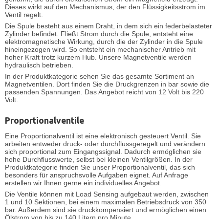
Dieses wirkt auf den Mechanismus, der den Flüssigkeitsstrom im
Ventil regelt.
Die Spule besteht aus einem Draht, in dem sich ein federbelasteter
Zylinder befindet. Fließt Strom durch die Spule, entsteht eine
elektromagnetische Wirkung, durch die der Zylinder in die Spule
hineingezogen wird. So entsteht ein mechanischer Antrieb mit
hoher Kraft trotz kurzem Hub. Unsere Magnetventile werden
hydraulisch betrieben.
In der Produktkategorie sehen Sie das gesamte Sortiment an
Magnetventilen. Dort finden Sie die Druckgrenzen in bar sowie die
passenden Spannungen. Das Angebot reicht von 12 Volt bis 220
Volt.
Proportionalventile
Eine
Proportionalventil
ist eine elektronisch gesteuert Ventil. Sie
arbeiten entweder druck- oder durchflussgeregelt und verändern
sich proportional zum Eingangssignal. Dadurch ermöglichen sie
hohe Durchflusswerte, selbst bei kleinen Ventilgrößen. In der
Produktkategorie finden Sie unser Proportionalventil, das sich
besonders für anspruchsvolle Aufgaben eignet. Auf Anfrage
erstellen wir Ihnen gerne ein individuelles Angebot.
Die Ventile können mit Load Sensing aufgebaut werden, zwischen
1 und 10 Sektionen, bei einem maximalen Betriebsdruck von 350
bar. Außerdem sind sie druckkompensiert und ermöglichen einen
Ölstrom von bis zu 140 Litern pro Minute.