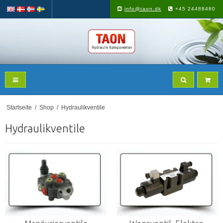
info@taon.dk
+45 24488480
Startseite
/
Shop
/
Hydraulikventile
Hydraulikventile