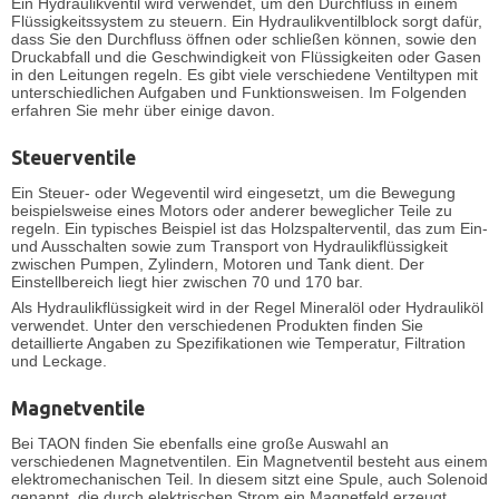
Ein Hydraulikventil wird verwendet, um den Durchfluss in einem
Flüssigkeitssystem zu steuern. Ein Hydraulikventilblock sorgt dafür,
dass Sie den Durchfluss öffnen oder schließen können, sowie den
Druckabfall und die Geschwindigkeit von Flüssigkeiten oder Gasen
in den Leitungen regeln. Es gibt viele verschiedene Ventiltypen mit
unterschiedlichen Aufgaben und Funktionsweisen. Im Folgenden
erfahren Sie mehr über einige davon.
Steuerventile
Ein Steuer- oder
Wegeventil
wird eingesetzt, um die Bewegung
beispielsweise eines Motors oder anderer beweglicher Teile zu
regeln. Ein typisches Beispiel ist das Holzspalterventil, das zum Ein-
und Ausschalten sowie zum Transport von Hydraulikflüssigkeit
zwischen Pumpen, Zylindern, Motoren und Tank dient. Der
Einstellbereich liegt hier zwischen 70 und 170 bar.
Als Hydraulikflüssigkeit wird in der Regel Mineralöl oder Hydrauliköl
verwendet. Unter den verschiedenen Produkten finden Sie
detaillierte Angaben zu Spezifikationen wie Temperatur, Filtration
und Leckage.
Magnetventile
Bei TAON finden Sie ebenfalls eine große Auswahl an
verschiedenen
Magnetventilen
. Ein Magnetventil besteht aus einem
elektromechanischen Teil. In diesem sitzt eine Spule, auch Solenoid
genannt, die durch elektrischen Strom ein Magnetfeld erzeugt.