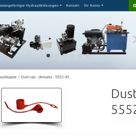
ialangefertigte Hydrauliklösungen
Kontakt
Ihr Konto
taubkappe
/
Dust cap - (female) - 5552-45
Dust
555