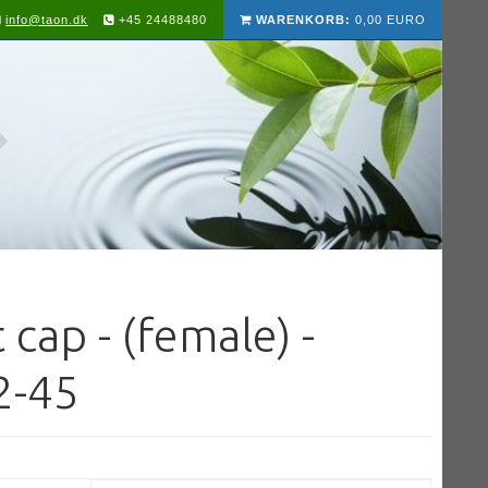
info@taon.dk
+45 24488480
WARENKORB:
0,00 EURO
 cap - (female) -
2-45