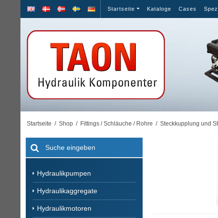
Startseite
Kataloge
Cases
Spez
Startseite
/
Shop
/
Fittings / Schläuche / Rohre
/
Steckkupplung und S
Hydraulikpumpen
Hydraulikaggregate
Hydraulikmotoren