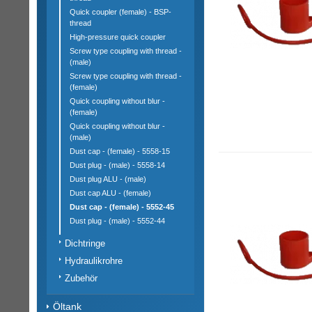
Quick coupler (female) - BSP-
thread
High-pressure quick coupler
Screw type coupling with thread -
(male)
Screw type coupling with thread -
(female)
Quick coupling without blur -
(female)
Quick coupling without blur -
(male)
Dust cap - (female) - 5558-15
Dust plug - (male) - 5558-14
Dust plug ALU - (male)
Dust cap ALU - (female)
Dust cap - (female) - 5552-45
Dust plug - (male) - 5552-44
Dichtringe
Hydraulikrohre
Zubehör
Öltank