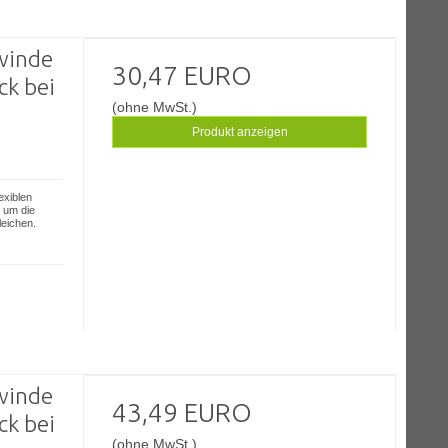
winde
30,47 EURO
ck bei
(ohne MwSt.)
Produkt anzeigen
exiblen
 um die
eichen.
winde
43,49 EURO
ck bei
(ohne MwSt.)