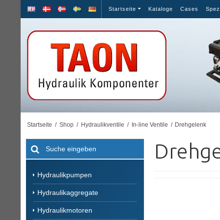
Startseite
Kataloge
Cases
Spez
Startseite
/
Shop
/
Hydraulikventile
/
In-line Ventile
/
Drehgelenk
Drehge
Hydraulikpumpen
Hydraulikaggregate
Hydraulikmotoren