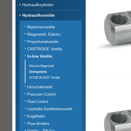
Hydraulikzylinder
Hydraulikventile
Manövrierventile
Wegeventil, Elektro.
Proportionalventile
CARTRIDGE Ventile
In-line Ventile
Rückschlagventil
Drehgelenk
HOSE BURST Ventile
Umschaltventil
Pressure Control
Flow Control
Lasthalte-Senkbremsventil
Kugelhahn
Flow-dividers
Ventile - 700 bar