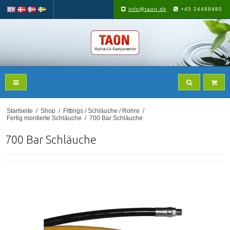
info@taon.dk
+45 24488480
Startseite
/
Shop
/
Fittings / Schläuche / Rohre
/
Fertig montierte Schläuche
/
700 Bar Schläuche
700 Bar Schläuche