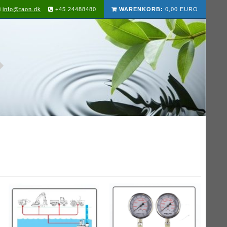
info@taon.dk
+45 24488480
WARENKORB:
0,00 EURO