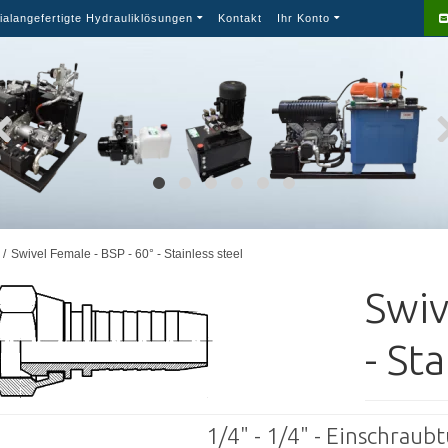
ialangefertigte Hydrauliklösungen
Kontakt
Ihr Konto
/
Swivel Female - BSP - 60° - Stainless steel
Swiv
- St
1/4" - 1/4" - Einschraubtü