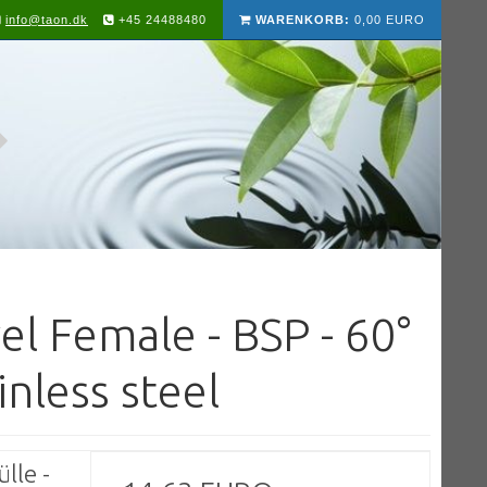
info@taon.dk
+45 24488480
WARENKORB:
0,00 EURO
el Female - BSP - 60°
ainless steel
lle -