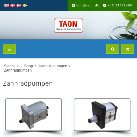
info@taon.dk
+45 24488480
Startseite
/
Shop
/
Hydraulikpumpen
/
Zahnradpumpen
Zahnradpumpen